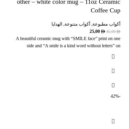
other – white color mug – 11oz Ceramic
Coffee Cup
أكواب مطبوعة
,
أكواب متنوعة
,
الهدايا
25,00
45,00
A beautiful ceramic mug with “SMILE face” print on one
side and “A smile is a kind word without letters” on
-42%