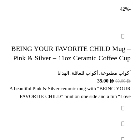
-42%
BEING YOUR FAVORITE CHILD Mug –
Pink & Silver – 11oz Ceramic Coffee Cup
أكواب مطبوعة
,
أكواب للعائلة
,
الهدايا
35,00
60,00
A beautiful Pink & Silver ceramic mug with “BEING YOUR
FAVORITE CHILD” print on one side and a fun “Love