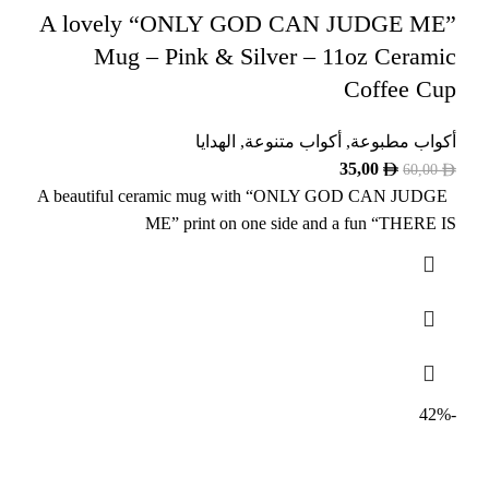
A lovely “ONLY GOD CAN JUDGE ME”
Mug – Pink & Silver – 11oz Ceramic
Coffee Cup
أكواب مطبوعة
,
أكواب متنوعة
,
الهدايا
35,00
60,00
A beautiful ceramic mug with “ONLY GOD CAN JUDGE
ME” print on one side and a fun “THERE IS
-42%