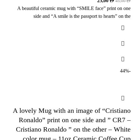
25,00
45,00
A beautiful ceramic mug with “SMILE face” print on one
side and “A smile is the passport to hearts” on the
-44%
A lovely Mug with an image of “Cristiano
Ronaldo” print on one side and ” CR7 –
Cristiano Ronaldo ” on the other – White
color mug – 11oz Ceramic Coffee Cup