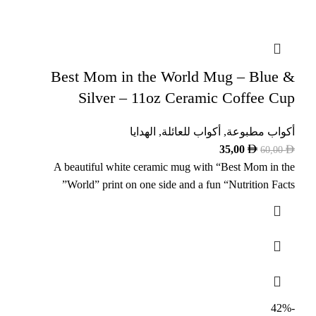
Best Mom in the World Mug – Blue &
Silver – 11oz Ceramic Coffee Cup
أكواب مطبوعة
,
أكواب للعائلة
,
الهدايا
35,00
60,00
A beautiful white ceramic mug with “Best Mom in the
World” print on one side and a fun “Nutrition Facts”
-42%