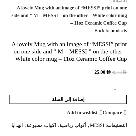
MESSI
A lovely Mug with an image of “MESSI” print on one
side and ” M – MESSI ” on the other – White color mug
– 11oz Ceramic Coffee Cup
Back to products
A lovely Mug with an image of “MESSI” print
on one side and ” M – MESSI ” on the other –
White color mug – 11oz Ceramic Coffee Cup
25,00
45,00
إضافة إلى السلة
Add to wishlist
Compare
التصنيفات:
MESSI
,
أكواب رياضية
,
أكواب مطبوعة
,
الهدايا