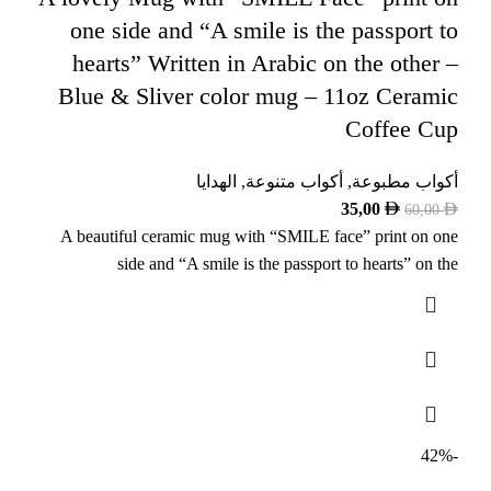
one side and “A smile is the passport to
hearts” Written in Arabic on the other –
Blue & Sliver color mug – 11oz Ceramic
Coffee Cup
أكواب مطبوعة
,
أكواب متنوعة
,
الهدايا
35,00
60,00
A beautiful ceramic mug with “SMILE face” print on one
side and “A smile is the passport to hearts” on the
-42%