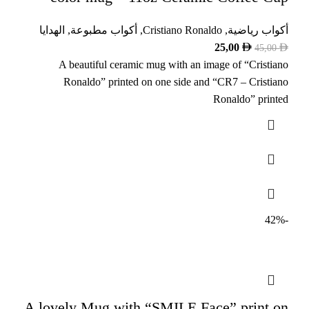
أكواب رياضية
,
Cristiano Ronaldo
,
أكواب مطبوعة
,
الهدايا
25,00
45,00
A beautiful ceramic mug with an image of “Cristiano
Ronaldo” printed on one side and “CR7 – Cristiano
Ronaldo” printed
-42%
A lovely Mug with “SMILE Face” print on