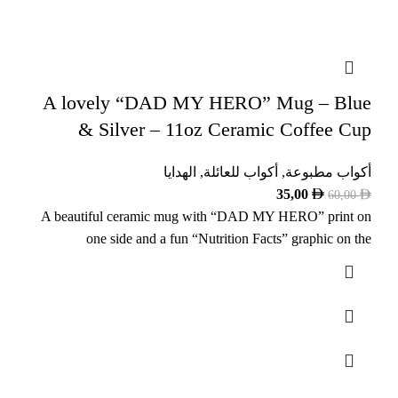
A lovely “DAD MY HERO” Mug – Blue
& Silver – 11oz Ceramic Coffee Cup
أكواب مطبوعة
,
أكواب للعائلة
,
الهدايا
35,00
60,00
A beautiful ceramic mug with “DAD MY HERO” print on
one side and a fun “Nutrition Facts” graphic on the