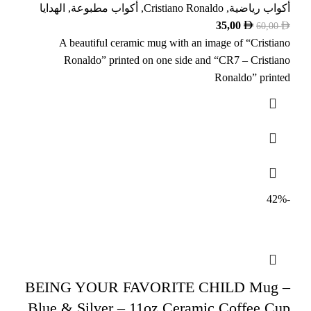
الهدايا
,
أكواب مطبوعة
,
Cristiano Ronaldo
,
أكواب رياضية
35,00
60,00
A beautiful ceramic mug with an image of “Cristiano
Ronaldo” printed on one side and “CR7 – Cristiano
Ronaldo” printed
-42%
BEING YOUR FAVORITE CHILD Mug –
Blue & Silver – 11oz Ceramic Coffee Cup