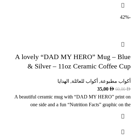
-42%
A lovely “DAD MY HERO” Mug – Blue
& Silver – 11oz Ceramic Coffee Cup
الهدايا
,
أكواب للعائلة
,
أكواب مطبوعة
35,00
60,00
A beautiful ceramic mug with “DAD MY HERO” print on
one side and a fun “Nutrition Facts” graphic on the