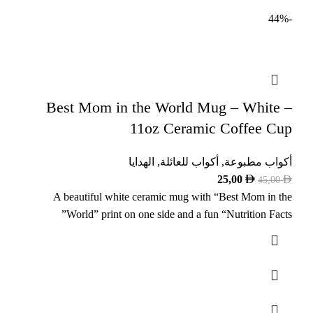
-44%
Best Mom in the World Mug – White –
11oz Ceramic Coffee Cup
أكواب مطبوعة
,
أكواب للعائلة
,
الهدايا
25,00
45,00
A beautiful white ceramic mug with “Best Mom in the
World” print on one side and a fun “Nutrition Facts”