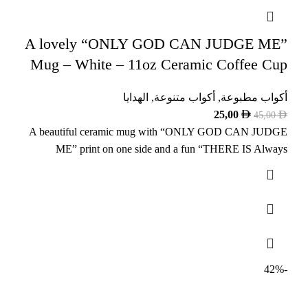
A lovely “ONLY GOD CAN JUDGE ME”
Mug – White – 11oz Ceramic Coffee Cup
أكواب مطبوعة
,
أكواب متنوعة
,
الهدايا
25,00
45,00
A beautiful ceramic mug with “ONLY GOD CAN JUDGE
ME” print on one side and a fun “THERE IS Always
-42%