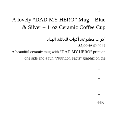
A lovely “DAD MY HERO” Mug – Blue
& Silver – 11oz Ceramic Coffee Cup
أكواب مطبوعة
,
أكواب للعائلة
,
الهدايا
35,00
60,00
A beautiful ceramic mug with “DAD MY HERO” print on
one side and a fun “Nutrition Facts” graphic on the
-44%