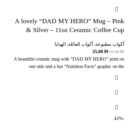
A lovely “DAD MY HERO” Mug – Pink
& Silver – 11oz Ceramic Coffee Cup
أكواب مطبوعة
,
أكواب للعائلة
,
الهدايا
35,00
60,00
A beautiful ceramic mug with “DAD MY HERO” print on
one side and a fun “Nutrition Facts” graphic on the
-42%