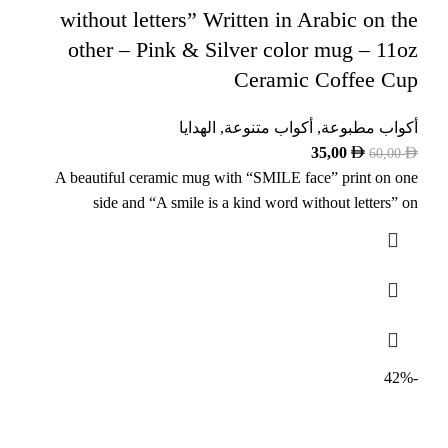
without letters” Written in Arabic on the
other – Pink & Silver color mug – 11oz
Ceramic Coffee Cup
أكواب مطبوعة
,
أكواب متنوعة
,
الهدايا
35,00
60,00
A beautiful ceramic mug with “SMILE face” print on one
side and “A smile is a kind word without letters” on
-42%