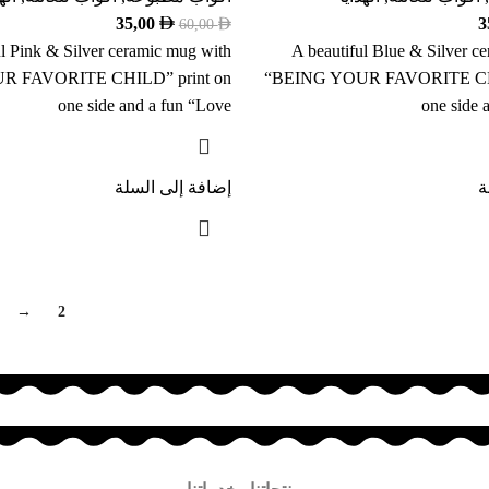
35,00
3
60,00
ul Pink & Silver ceramic mug with
A beautiful Blue & Silver c
R FAVORITE CHILD” print on
“BEING YOUR FAVORITE CHI
one side and a fun “Love
one side 
ة
إضافة إلى السلة
→
2
1