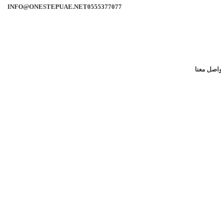
INFO@ONESTEPUAE.NET
0555377077
اصل معنا