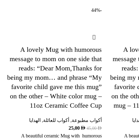
-44%
A lovely Mug with humorous
A lov
message to mom on one side that
message 
reads: “Dear Mom,Thanks for
reads
being my mom… and phrase “My
being my
favorite child gave me this mug”
favorite
on the other – White color mug –
on the oth
11oz Ceramic Coffee Cup
mug – 11
دايا
أكواب مطبوعة
,
أكواب للعائلة
,
الهدايا
25,00
45,00
A beautiful ceramic Mug with humorous
A beau