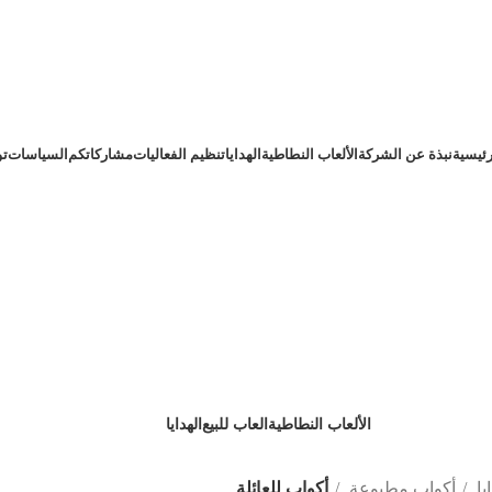
رئيسية
نبذة عن الشركة
الألعاب النطاطية
الهدايا
تنظيم الفعاليات
مشاركاتكم
السياسات
تو
أكواب للعائلة
الألعاب النطاطية
العاب للبيع
الهدايا
107 Products
0 Products
32 Products
ايا
أكواب مطبوعة
أكواب للعائلة