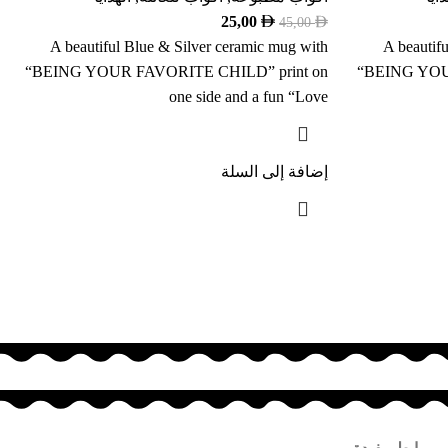
25,00
45,00
A beautiful Blue & Silver ceramic mug with
A beautif
“BEING YOUR FAVORITE CHILD” print on
“BEING YOU
one side and a fun “Love
إضافة إلى السلة