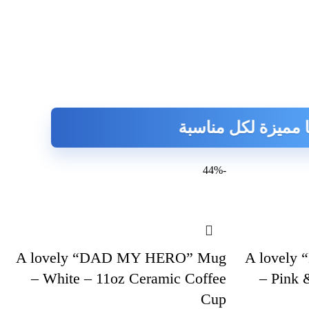
 لكل مناسبة
-44%
A lovely “DAD MY HERO” Mug
A lovel
– White – 11oz Ceramic Coffee
– Pink 
Cup