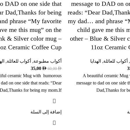
o DAD on one side that
message to DAD on on
ar Dad,Thanks for being
reads: “Dear Dad,Thank
nd phrase “My favorite
my dad… and phrase “M
ave me this mug” on the
child gave me this 
ink & Silver color mug –
other – Blue & Silver 
1oz Ceramic Coffee Cup
11oz Ceramic 
,
أكواب للعائلة
,
الهدايا
أكواب مطبوعة
,
أكواب للعائلة
,
اله
35,00
3
60,00
tiful ceramic Mug with humorous
A beautiful ceramic Mug
 dad on one side that reads: “Dear
message to dad on one side t
Dad,Thanks for being my mom.If
Dad,Thanks for b
ة
إضافة إلى السلة