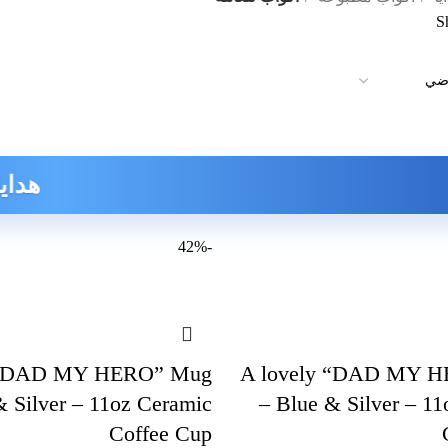
S
هدايا مميزة
-42%
y “DAD MY HERO” Mug
A lovely “DAD MY 
& Silver – 11oz Ceramic
– Blue & Silver – 1
Coffee Cup