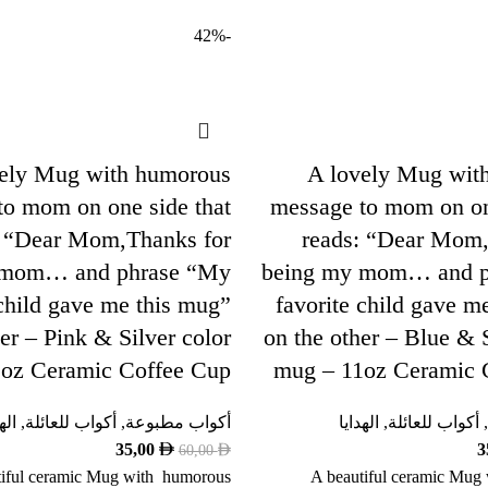
-42%
ely Mug with humorous
A lovely Mug wit
to mom on one side that
message to mom on on
: “Dear Mom,Thanks for
reads: “Dear Mom,
 mom… and phrase “My
being my mom… and p
 child gave me this mug”
favorite child gave m
er – Pink & Silver color
on the other – Blue & S
oz Ceramic Coffee Cup
mug – 11oz Ceramic 
,
أكواب للعائلة
,
الهدايا
أكواب مطبوعة
,
أكواب للعائلة
,
اله
35,00
3
60,00
tiful ceramic Mug with humorous
A beautiful ceramic Mug