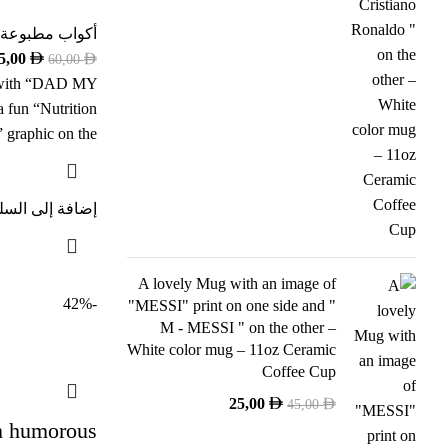
أكواب مطبوعة
5,00
60,00
g with “DAD MY
 fun “Nutrition
” graphic on the
إضافة إلى السل
A lovely Mug with an image of
-42%
"MESSI" print on one side and "
M - MESSI " on the other –
White color mug – 11oz Ceramic
Coffee Cup
25,00
45,00
h humorous