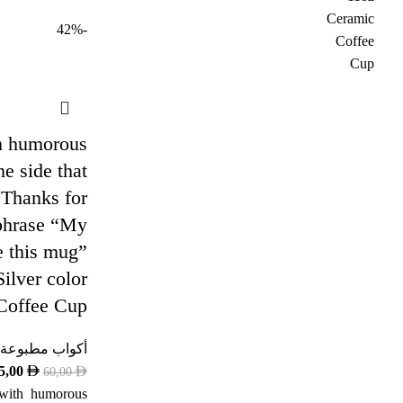
-42%
h humorous
e side that
Thanks for
hrase “My
e this mug”
ilver color
Coffee Cup
أكواب مطبوعة
5,00
60,00
 with humorous