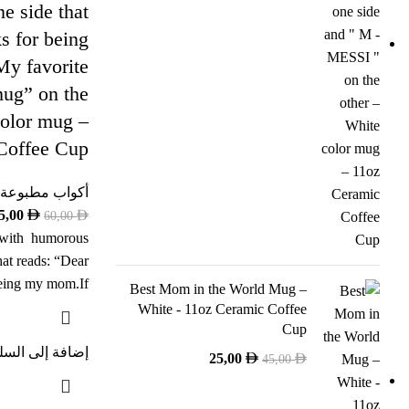
e side that
s for being
y favorite
mug” on the
color mug –
Coffee Cup
أكواب مطبوعة
5,00
60,00
 with humorous
hat reads: “Dear
eing my mom.If
Best Mom in the World Mug –
White - 11oz Ceramic Coffee
Cup
إضافة إلى السل
25,00
45,00