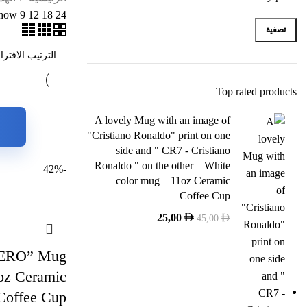
how
9
12
18
24
تصفية
Top rated products
A lovely Mug with an image of
"Cristiano Ronaldo" print on one
side and " CR7 - Cristiano
Ronaldo " on the other – White
-42%
color mug – 11oz Ceramic
Coffee Cup
25,00
45,00
HERO” Mug
1oz Ceramic
Coffee Cup