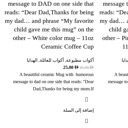
message to DAD on one side that
message t
reads: “Dear Dad,Thanks for being
reads: “De
my dad… and phrase “My favorite
my dad… a
child gave me this mug” on the
child g
other – White color mug – 11oz
other – P
Ceramic Coffee Cup
1
دايا
أكواب مطبوعة
,
أكواب للعائلة
,
الهدايا
25,00
45,00
A beautiful ceramic Mug with humorous
A beau
message to dad on one side that reads: “Dear
message to
Dad,Thanks for being my mom.If
إضافة إلى السلة